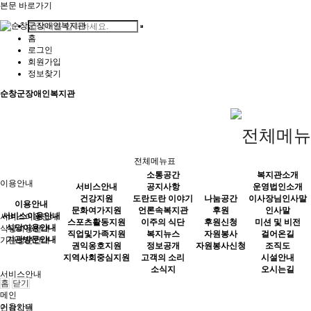
본문 바로가기
홈
로그인
회원가입
정보찾기
순창군장애인복지관
전체메뉴표
소통공간
복지관소개
이용안내
서비스안내
공지사항
운영법인소개
건강지원
도란도란 이야기
나눔공간
이사장님인사말
이용안내
문화여가지원
언론속복지관
후원
인사말
서비스이용안내
서비스이용안내
스포츠활동지원
이주의 식단
후원신청
미션 및 비전
식당이용안내
식당이용안내
직업및가족지원
복지뉴스
자원봉사
걸어온길
기관방문안내
기관방문안내
권익옹호지원
정보공개
자원봉사신청
조직도
지역사회중심지원
고객의 소리
시설안내
소식지
오시는길
서비스안내
홈
닫기
메인
이용안내
건강지원