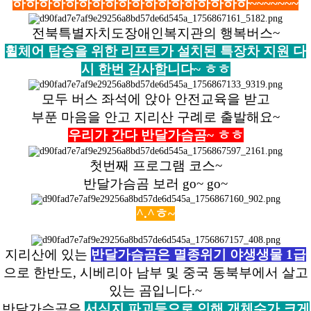
하하하하하하하하하하하하하하하하하하~~~~~~~
전북특별자치도장애인복지관의 행복버스~
휠체어 탑승을 위한 리프트가 설치된 특장차 지원 다
시 한번 감사합니다~ ㅎㅎ
모두 버스 좌석에 앉아 안전교육을 받고
부푼 마음을 안고 지리산 구례로 출발해요~
우리가 간다 반달가슴곰~ ㅎㅎ
첫번째 프로그램 코스~
반달가슴곰 보러 go~ go~
^.^ㅎ~
지리산에 있는
반달가슴곰은 멸종위기 야생생물 1급
으로 한반도, 시베리아 남부 및 중국 동북부에서 살고
있는 곰입니다.~
반달가슴곰은
서식지 파괴등으로 인해 개체수가 크게