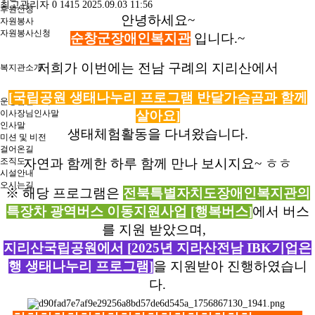
최고관리자
0
1415
2025.09.03 11:56
후원신청
안녕하세요~
자원봉사
자원봉사신청
순창군장애인복지관
입니다.~
저희가 이번에는 전남 구례의 지리산에서
복지관소개
[국립공원 생태나누리 프로그램 반달가슴곰과 함께
운영법인소개
이사장님인사말
살아요]
인사말
생태체험활동을 다녀왔습니다.
미션 및 비전
걸어온길
조직도
자연과 함께한 하루 함께 만나 보시지요~ ㅎㅎ
시설안내
오시는길
※ 해당 프로그램은
전북특별자치도장애인복지관의
특장차 광역버스 이동지원사업 [행복버스]
에서 버스
를 지원 받았으며,
지리산국립공원에서 [2025년 지라산전남 IBK기업은
행 생태나누리 프로그램]
을 지원받아 진행하였습니
다.