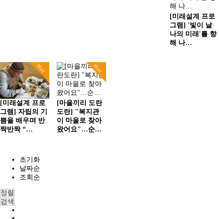
[미래설계 프로
그램] '빛이 날
나의 미래'를 향
해 나…
Hot
Hot
[미래설계 프로
[마을끼리 도란
그램] 자립의 기
도란] "복지관
쁨을 배우며 반
이 마을로 찾아
짝반짝 “…
왔어요"…순…
초기화
날짜순
조회순
정렬
검색