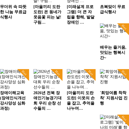
무더위 속 따뜻
[마을끼리 도란
[미래설계 프로
초복맞이 무료
한 나눔 무료급
도란] 온 동네가
그램] 더 큰 자
급식행사
식행사
웃음꽃 피는 날!
립을 향해, 발달
구림…
장애인 …
Hot
배우는 즐거움,
맛있는 행복시
간~
Hot
Hot
Hot
Hot
장애이해교육
2026년 전북 장
[마을끼리 도란
'희망여름 착착
(장애인식개선
애인기능경기대
도란] 이웃의 손
착' 지원사업 진
강사양성 심화
회 우리 순창 선
을 잡고, 추억을
행
과정)
수들의 …
나누며…
Hot