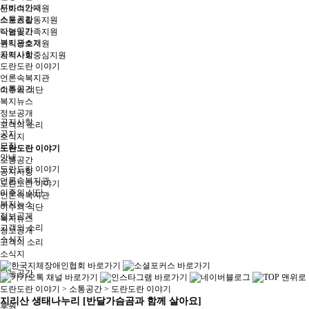
서비스안내
문화여가지원
소통공간
스포츠활동지원
나눔공간
직업및가족지원
복지관소개
권익옹호지원
공지사항
지역사회중심지원
도란도란 이야기
언론속복지관
소통공간
이주의 식단
복지뉴스
정보공개
공지사항
고객의 소리
공지
소식지
모집
도란도란 이야기
안내
소통공간
도란도란 이야기
공지사항
언론속복지관
도란도란 이야기
이주의 식단
언론속복지관
복지뉴스
이주의 식단
정보공개
복지뉴스
고객의 소리
정보공개
소식지
고객의 소리
소식지
나눔공간
도란도란 이야기
> 소통공간 > 도란도란 이야기
지리산 생태나누리 [반달가슴곰과 함께 살아요]
후원