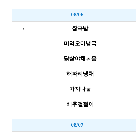
08/06
잡곡밥
미역오이냉국
닭살야채볶음
해파리냉채
가지나물
배추겉절이
08/07