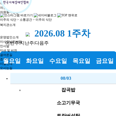
후원신청
자원봉사
자원봉사신청
이주의 식단
> 소통공간 > 이주의 식단
복지관소개
2026.08 1주차
운영법인소개
이사장님인사말
이번주
지난주
다음주
|
|
인사말
미션 및 비전
걸어온길
조직도
월요일
화요일
수요일
목요일
금요일
시설안내
오시는길
08/03
잡곡밥
소고기무국
토란버섯탕