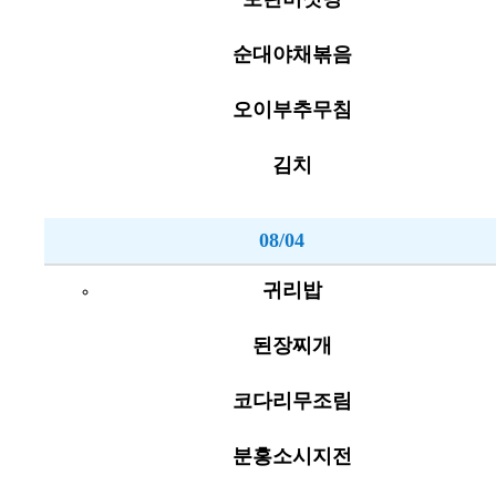
순대야채볶음
오이부추무침
김치
08/04
귀리밥
된장찌개
코다리무조림
분홍소시지전