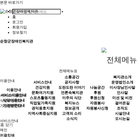
본문 바로가기
홈
로그인
회원가입
정보찾기
순창군장애인복지관
전체메뉴표
소통공간
복지관소개
이용안내
서비스안내
공지사항
운영법인소개
건강지원
도란도란 이야기
나눔공간
이사장님인사말
이용안내
문화여가지원
언론속복지관
후원
인사말
서비스이용안내
서비스이용안내
스포츠활동지원
이주의 식단
후원신청
미션 및 비전
식당이용안내
식당이용안내
직업및가족지원
복지뉴스
자원봉사
걸어온길
기관방문안내
기관방문안내
권익옹호지원
정보공개
자원봉사신청
조직도
지역사회중심지원
고객의 소리
시설안내
소식지
오시는길
서비스안내
홈
닫기
메인
이용안내
건강지원