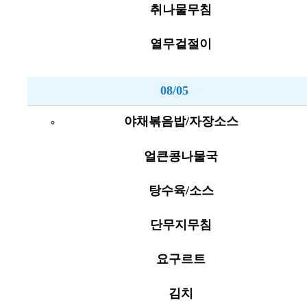
취나물무침
열무겉절이
08/05
야채볶음밥/자장소스
얼큰콩나물국
탕수육/소스
단무지무침
요구르트
김치