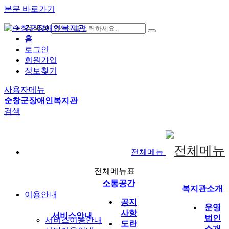
본문 바로가기
검색창
홈
로그인
회원가입
정보찾기
사용자메뉴
순창군장애인복지관
검색
전체메뉴
전체메뉴표
소통공간
복지관소개
이용안내
공지
운영
사항
서비스안내
법인
서비스이용안내
도란
소개