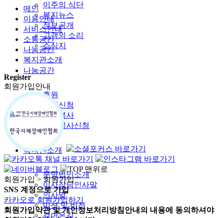
이주의 식단
메인
복지뉴스
이용안내
정보공개
서비스안내
고객의 소리
소통공간
소식지
나눔공간
복지관소개
나눔공간
Register
회원가입안내
후원
후원신청
자원봉사
자원봉사신청
복지관소개
운영법인소개
회원가입
> 회원가입
이사장님인사말
SNS 계정으로 가입
인사말
카카오로 회원가입하기
미션 및 비전
회원가입약관 및 개인정보처리방침안내의 내용에 동의하셔야
걸어온길