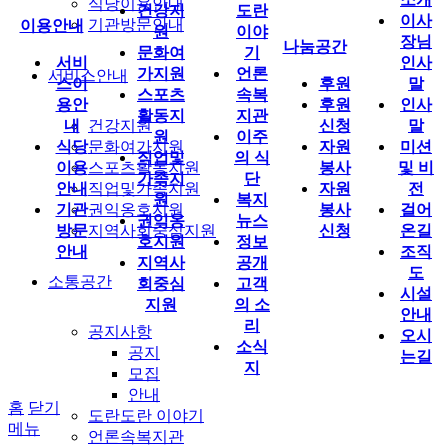
식당이용안내
건강지
도란
이사
기관방문안내
이용안내
원
이야
장님
나눔공간
문화여
기
서비
인사
가지원
언론
서비스안내
스이
후원
말
스포츠
속복
용안
후원
인사
활동지
지관
내
건강지원
신청
말
원
이주
식당
문화여가지원
자원
미션
직업및
의 식
이용
스포츠활동지원
봉사
및 비
가족지
단
안내
직업및가족지원
자원
전
원
복지
기관
권익옹호지원
봉사
걸어
권익옹
뉴스
방문
지역사회중심지원
신청
온길
호지원
정보
안내
조직
지역사
공개
도
소통공간
회중심
고객
시설
지원
의 소
안내
리
공지사항
오시
소식
공지
는길
지
모집
안내
홈
닫기
도란도란 이야기
메뉴
언론속복지관