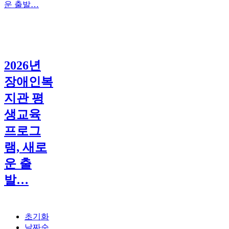
2026년
장애인복
지관 평
생교육
프로그
램, 새로
운 출
발…
초기화
날짜순