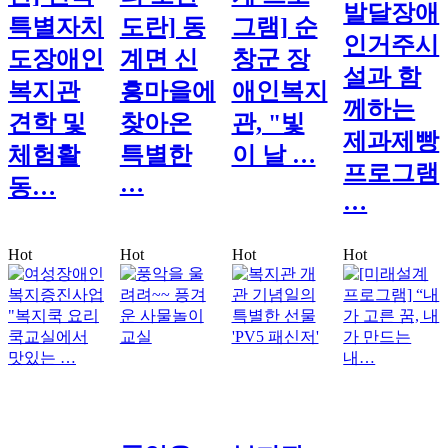
발달장애
특별자치
도란] 동
그램] 순
인거주시
도장애인
계면 신
창군 장
설과 함
복지관
흥마을에
애인복지
께하는
견학 및
찾아온
관, "빛
제과제빵
체험활
특별한
이 날 …
프로그램
…
동…
…
Hot
Hot
Hot
Hot