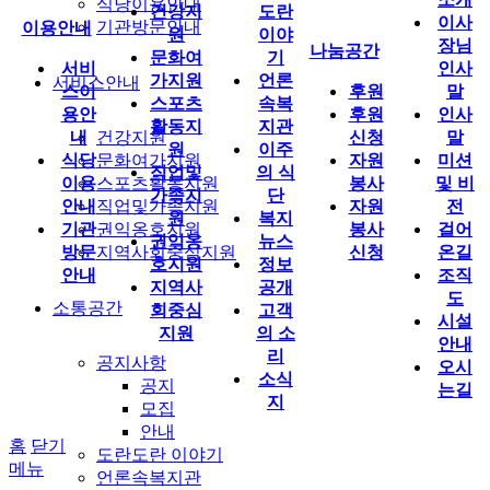
식당이용안내
건강지
도란
이사
기관방문안내
이용안내
원
이야
장님
나눔공간
문화여
기
서비
인사
가지원
언론
서비스안내
스이
후원
말
스포츠
속복
용안
후원
인사
활동지
지관
내
건강지원
신청
말
원
이주
식당
문화여가지원
자원
미션
직업및
의 식
이용
스포츠활동지원
봉사
및 비
가족지
단
안내
직업및가족지원
자원
전
원
복지
기관
권익옹호지원
봉사
걸어
권익옹
뉴스
방문
지역사회중심지원
신청
온길
호지원
정보
안내
조직
지역사
공개
도
소통공간
회중심
고객
시설
지원
의 소
안내
리
공지사항
오시
소식
공지
는길
지
모집
안내
홈
닫기
도란도란 이야기
메뉴
언론속복지관