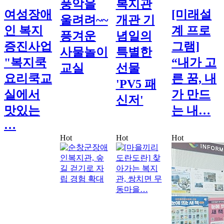
풍악을
복지관
여성장애
[미래설
울려려~~
개관 기
인 복지
계 프로
픙겨운
념일의
증진사업
그램]
사물놀이
특별한
"복지쿡
“내가 고
교실
선물
요리쿡교
른 꿈, 내
'PV5 패
실에서
가 만드
신저'
맛있는
는 내…
…
Hot
Hot
Hot