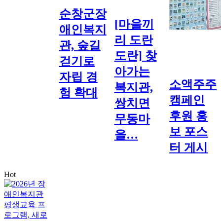
순창군장
[마을끼
애인복지
리 도란
관, 숲길
도란] 찾
걷기로
아가는
자립 경
소액주주
복지관,
험 확대
캠페인
쌍치면
후원 홍
무동마
보 포스
을…
터 게시
Hot