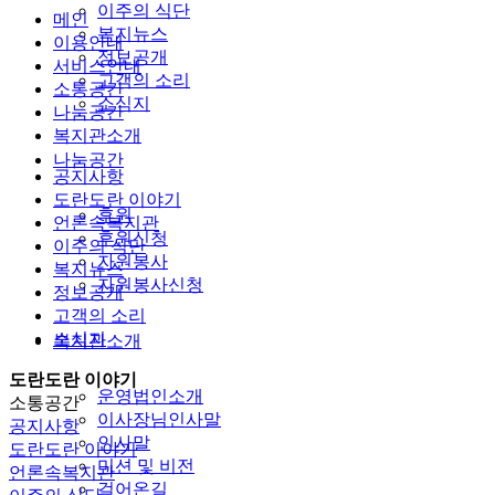
이주의 식단
메인
복지뉴스
이용안내
정보공개
서비스안내
고객의 소리
소통공간
소식지
나눔공간
복지관소개
나눔공간
공지사항
도란도란 이야기
후원
언론속복지관
후원신청
이주의 식단
자원봉사
복지뉴스
자원봉사신청
정보공개
고객의 소리
소식지
복지관소개
도란도란 이야기
운영법인소개
소통공간
이사장님인사말
공지사항
인사말
도란도란 이야기
미션 및 비전
언론속복지관
걸어온길