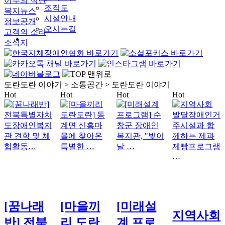
이주의 식단
조직도
복지뉴스
시설안내
정보공개
오시는길
고객의 소리
소식지
도란도란 이야기
> 소통공간 > 도란도란 이야기
Hot
Hot
Hot
Hot
[꿈나래
[마을끼
[미래설
지역사회
반] 전북
리 도란
계 프로