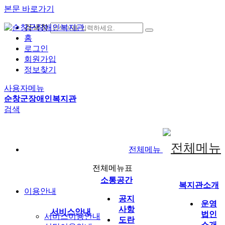
본문 바로가기
검색창
홈
로그인
회원가입
정보찾기
사용자메뉴
순창군장애인복지관
검색
전체메뉴
전체메뉴표
소통공간
복지관소개
이용안내
공지
운영
사항
서비스안내
법인
서비스이용안내
도란
소개