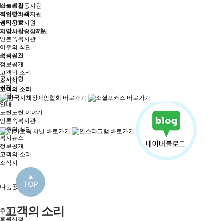
나눔공간
스포츠활동지원
복지관소개
직업및가족지원
공지사항
권익옹호지원
도란도란 이야기
지역사회중심지원
언론속복지관
이주의 식단
소통공간
복지뉴스
정보공개
고객의 소리
공지사항
소식지
공지
고객의 소리
모집
안내
도란도란 이야기
언론속복지관
이주의 식단
복지뉴스
정보공개
고객의 소리
소식지
나눔공간
고객의 소리
후원
후원신청