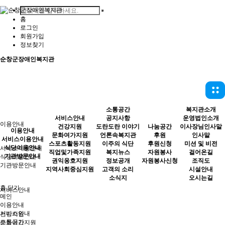
홈
로그인
회원가입
정보찾기
순창군장애인복지관
소통공간
복지관소개
서비스안내
공지사항
운영법인소개
이용안내
건강지원
도란도란 이야기
나눔공간
이사장님인사말
이용안내
문화여가지원
언론속복지관
후원
인사말
서비스이용안내
스포츠활동지원
이주의 식단
후원신청
미션 및 비전
식당이용안내
서비스이용안내
직업및가족지원
복지뉴스
자원봉사
걸어온길
기관방문안내
식당이용안내
권익옹호지원
정보공개
자원봉사신청
조직도
기관방문안내
지역사회중심지원
고객의 소리
시설안내
소식지
오시는길
홈
닫기
서비스안내
메인
이용안내
서비스안내
건강지원
소통공간
문화여가지원