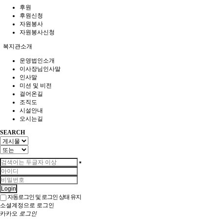
후원
후원신청
자원봉사
자원봉사신청
복지관소개
운영법인소개
이사장님인사말
인사말
미션 및 비전
걸어온길
조직도
시설안내
오시는길
SEARCH
Login
자동로그인 및 로그인 상태 유지
소셜계정으로 로그인
카카오
로그인