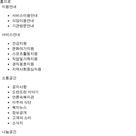
홈으로
이용안내
서비스이용안내
식당이용안내
기관방문안내
서비스안내
건강지원
문화여가지원
스포츠활동지원
직업및가족지원
권익옹호지원
지역사회중심지원
소통공간
공지사항
도란도란 이야기
언론속복지관
이주의 식단
복지뉴스
정보공개
고객의 소리
소식지
나눔공간