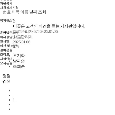
자원봉사
자원봉사신청
번호
제목
이름
날짜
조회
복지관소개
1
이곳은 고객의 의견을 듣는 게시판입니다.
최고관리자
675
2025.01.06
운영법인소개
최고관리자
이사장님인사말
인사말
2025.01.06
미션 및 비전
675
걸어온길
조직도
초기화
시설안내
날짜순
오시는길
조회순
정렬
검색
1