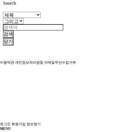
Search
검색
닫기
이용약관
개인정보처리방침
이메일무단수집거부
[56049] 전북특별자치도 순창군 순창읍 경천1로 126-17
전화 063-653-9395
팩스 063-653-9396
E-mail : scrc2023@naver.com
2024
순창군장애인복지관
All rights reserved.
홈제작관리 :
www.fivetop.co.kr
로그인
회원가입
정보찾기
MENU