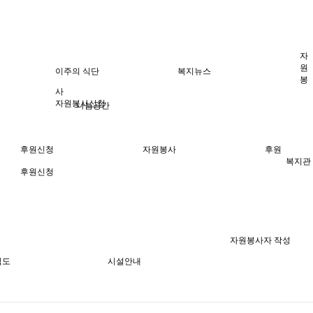
자
원
이주의 식단
복지뉴스
봉
사
자원봉사신청
나눔공간
후원신청
자원봉사
후원
복지관
후원신청
자원봉사자 작성
직도
시설안내