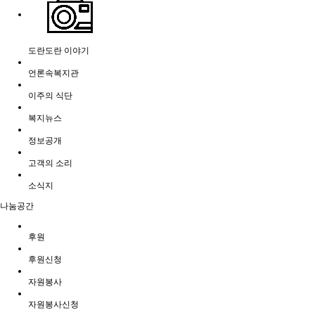
도란도란 이야기
언론속복지관
이주의 식단
복지뉴스
정보공개
고객의 소리
소식지
나눔공간
후원
후원신청
자원봉사
자원봉사신청