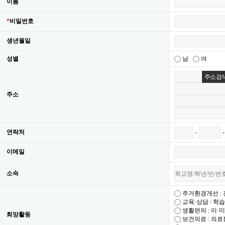
이름
*
비밀번호
생년월일
성별
남
여
주소 검
주소
-
연락처
이메일
소속
주거환경개선 : 
교육·상담 : 학
생활편의 : 이·
희망활동
보건의료 : 의료