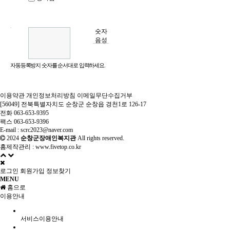
숫자
음성
듣기
자동등록방지 숫자를 순서대로 입력하세요.
이용약관
개인정보처리방침
이메일무단수집거부
[56049] 전북특별자치도 순창군 순창읍 경천1로 126-17
전화 063-653-9395
팩스 063-653-9396
E-mail : scrc2023@naver.com
2024
순창군장애인복지관
All rights reserved.
홈제작관리 :
www.fivetop.co.kr
로그인
회원가입
정보찾기
MENU
홈으로
이용안내
서비스이용안내