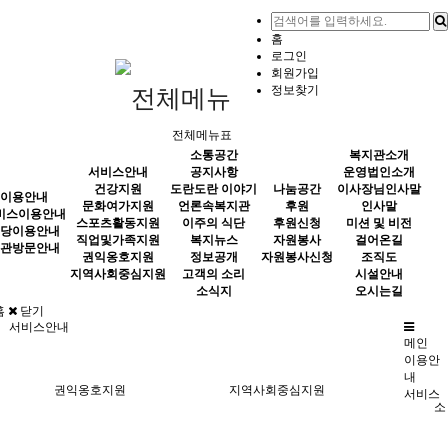
홈
로그인
회원가입
정보찾기
전체메뉴표
소통공간
복지관소개
서비스안내
공지사항
운영법인소개
건강지원
도란도란 이야기
나눔공간
이사장님인사말
이용안내
문화여가지원
언론속복지관
후원
인사말
비스이용안내
스포츠활동지원
이주의 식단
후원신청
미션 및 비전
당이용안내
직업및가족지원
복지뉴스
자원봉사
걸어온길
관방문안내
권익옹호지원
정보공개
자원봉사신청
조직도
지역사회중심지원
고객의 소리
시설안내
소식지
오시는길
홈
닫기
서비스안내
메인
이용안
내
권익옹호지원
지역사회중심지원
서비스
소