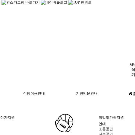
서
식
기
식당이용안내
기관방문안내
화여가지원
직업및가족지원
안내
소통공간
나눔공간