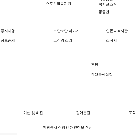
스포츠활동지원
복지관소개
통공간
공지사항
도란도란 이야기
언론속복지관
정보공개
고객의 소리
소식지
후원
자원봉사신청
미션 및 비전
걸어온길
조
자원봉사 신청인 개인정보 작성