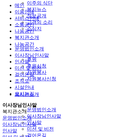
이주의 식단
메인
복지뉴스
이용안내
정보공개
서비스안내
고객의 소리
소통공간
소식지
나눔공간
복지관소개
나눔공간
운영법인소개
이사장님인사말
후원
인사말
후원신청
미션 및 비전
자원봉사
걸어온길
자원봉사신청
조직도
시설안내
오시는길
복지관소개
이사장님인사말
운영법인소개
복지관소개
이사장님인사말
운영법인소개
인사말
이사장님인사말
미션 및 비전
인사말
걸어온길