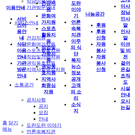
식당이용안내
건강지
도란
이사
기관방문안내
이용안내
원
이야
장님
나눔공간
문화여
기
서비
인사
가지원
언론
서비스안내
스이
후원
말
스포츠
속복
용안
후원
인사
활동지
지관
내
건강지원
신청
말
원
이주
식당
문화여가지원
자원
미션
직업및
의 식
이용
스포츠활동지원
봉사
및 비
가족지
단
안내
직업및가족지원
자원
전
원
복지
기관
권익옹호지원
봉사
걸어
권익옹
뉴스
방문
지역사회중심지원
신청
온길
호지원
정보
안내
조직
지역사
공개
도
소통공간
회중심
고객
시설
지원
의 소
안내
리
공지사항
오시
소식
공지
는길
지
모집
안내
홈
닫기
도란도란 이야기
메뉴
언론속복지관