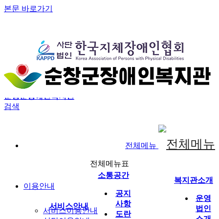
본문 바로가기
검색창
홈
로그인
회원가입
정보찾기
사용자메뉴
순창군장애인복지관
검색
전체메뉴
전체메뉴표
소통공간
복지관소개
이용안내
공지
운영
사항
서비스안내
법인
서비스이용안내
도란
소개