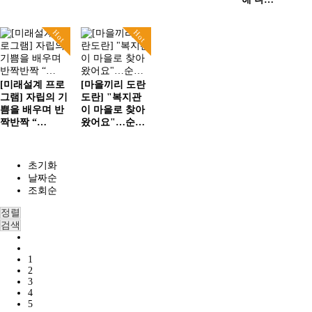
Hot
Hot
[미래설계 프로
[마을끼리 도란
그램] 자립의 기
도란] "복지관
쁨을 배우며 반
이 마을로 찾아
짝반짝 “…
왔어요"…순…
초기화
날짜순
조회순
정렬
검색
1
2
3
4
5