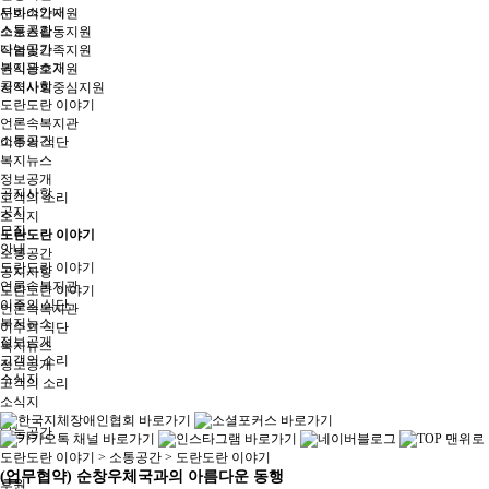
서비스안내
문화여가지원
소통공간
스포츠활동지원
나눔공간
직업및가족지원
복지관소개
권익옹호지원
공지사항
지역사회중심지원
도란도란 이야기
언론속복지관
소통공간
이주의 식단
복지뉴스
정보공개
공지사항
고객의 소리
공지
소식지
모집
도란도란 이야기
안내
소통공간
도란도란 이야기
공지사항
언론속복지관
도란도란 이야기
이주의 식단
언론속복지관
복지뉴스
이주의 식단
정보공개
복지뉴스
고객의 소리
정보공개
소식지
고객의 소리
소식지
나눔공간
도란도란 이야기
> 소통공간 > 도란도란 이야기
(업무협약) 순창우체국과의 아름다운 동행
후원