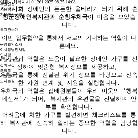
이활사회복지사
0
1261
2025.08.25 14:08
후원신청
지역사회 장애인의 든든한 울타리가 되기 위해
순
자원봉사
자원봉사신청
창군장애인복지관과 순창우체국
이 마음을 모았습
니다.
복지관소개
이번 업무협약을 통해서 서로의 기대하는 역할이 다
운영법인소개
른데요.
이사장님인사말
인사말
복지관의 역할은
도움이 필요한 장애인 가구를 선
미션 및 비전
걸어온길
정하여 맞춤형 복지정보를 제공하고,
조직도
우체국을 통해 전달된 위기 정보를 바탕으로 신속
시설안내
오시는길
한 자원 연계 및 지원을 실행합니다.
우체국의 역할은
집배원분들이 우리 이웃의 '행복
메신저'가 되어, 복지관의 우편물을 전달하며 안
부를 확인합니다.
어려움에 처한 가구를 발견하면 체크리스트를 통
해 복지관에 신속히 알리는 중요한 역할을 담당합
니다.