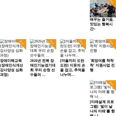
Hot
배우는 즐거움,
맛있는 행복시
간~
Hot
Hot
Hot
Hot
장애이해교육
2026년 전북 장
[마을끼리 도란
'희망여름 착착
(장애인식개선
애인기능경기대
도란] 이웃의 손
착' 지원사업 진
강사양성 심화
회 우리 순창 선
을 잡고, 추억을
행
과정)
수들의 …
나누며…
Hot
[미래설계 프로
그램] '빛이 날
나의 미래'를 향
해 나…