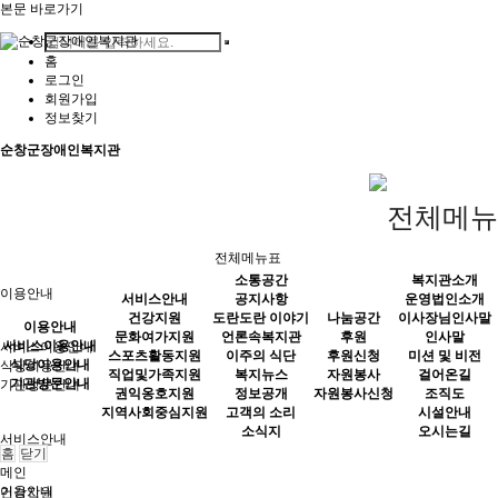
본문 바로가기
홈
로그인
회원가입
정보찾기
순창군장애인복지관
전체메뉴표
소통공간
복지관소개
이용안내
서비스안내
공지사항
운영법인소개
건강지원
도란도란 이야기
나눔공간
이사장님인사말
이용안내
문화여가지원
언론속복지관
후원
인사말
서비스이용안내
서비스이용안내
스포츠활동지원
이주의 식단
후원신청
미션 및 비전
식당이용안내
식당이용안내
직업및가족지원
복지뉴스
자원봉사
걸어온길
기관방문안내
기관방문안내
권익옹호지원
정보공개
자원봉사신청
조직도
지역사회중심지원
고객의 소리
시설안내
소식지
오시는길
서비스안내
홈
닫기
메인
이용안내
건강지원