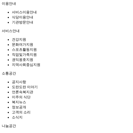
이용안내
서비스이용안내
식당이용안내
기관방문안내
서비스안내
건강지원
문화여가지원
스포츠활동지원
직업및가족지원
권익옹호지원
지역사회중심지원
소통공간
공지사항
도란도란 이야기
언론속복지관
이주의 식단
복지뉴스
정보공개
고객의 소리
소식지
나눔공간